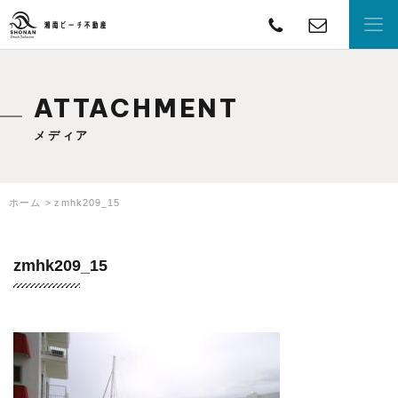
TEL
con
湘南ビーチ不動産
ATTACHMENT
メディア
ホーム
zmhk209_15
zmhk209_15