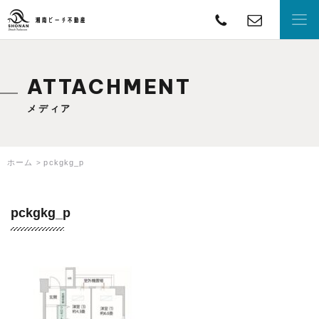
TEL
con
湘南ビーチ不動産
ATTACHMENT
メディア
ホーム
pckgkg_p
pckgkg_p