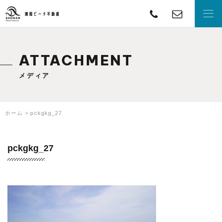
TEL
con
湘南ビーチ不動産
ATTACHMENT
メディア
ホーム
pckgkg_27
pckgkg_27