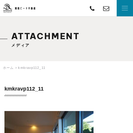
TEL
con
湘南ビーチ不動産
ATTACHMENT
メディア
ホーム
kmkravp112_11
kmkravp112_11