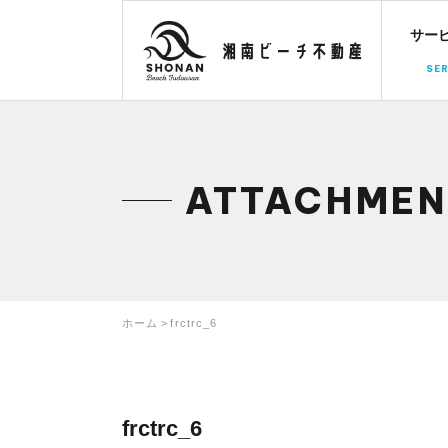
サー
SER
ATTACHMEN
ホーム
frctrc_6
frctrc_6