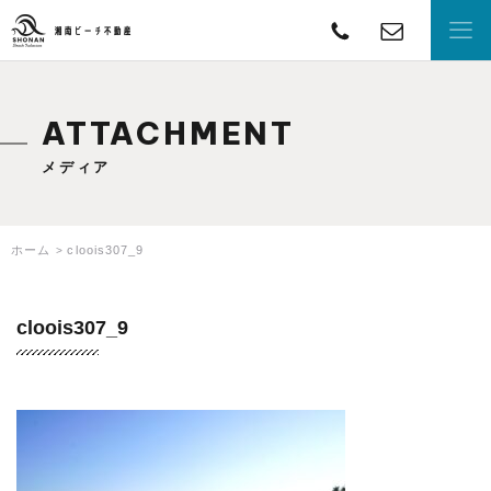
TEL
con
湘南ビーチ不動産
ATTACHMENT
メディア
ホーム
cloois307_9
cloois307_9