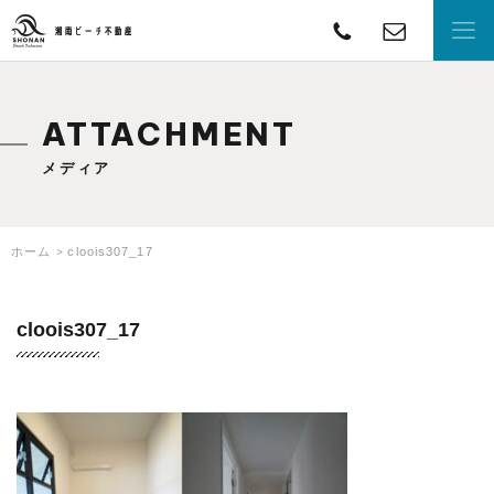
TEL
con
湘南ビーチ不動産
ATTACHMENT
メディア
ホーム
cloois307_17
cloois307_17