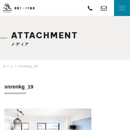
TEL
con
湘南ビーチ不動産
ATTACHMENT
メディア
ホーム
snrenkg_19
snrenkg_19