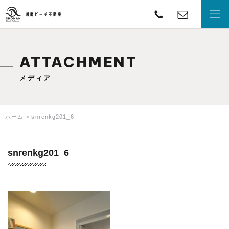
TEL
con
湘南ビーチ不動産
ATTACHMENT
メディア
ホーム
snrenkg201_6
snrenkg201_6