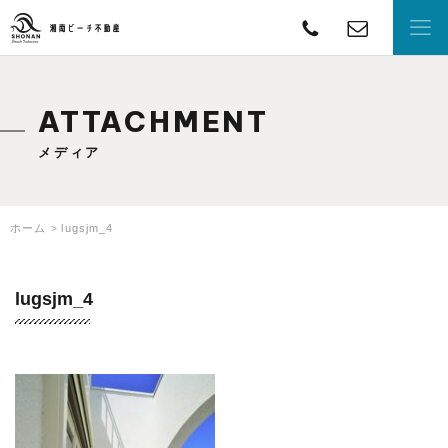
TEL
con
湘南ビーチ不動産
ATTACHMENT
メディア
ホーム
lugsjm_4
lugsjm_4