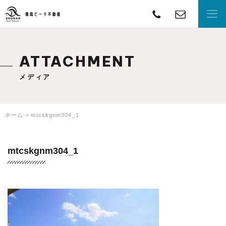
TEL
con
湘南ビーチ不動産
ATTACHMENT
メディア
ホーム
mtcskgnm304_1
mtcskgnm304_1