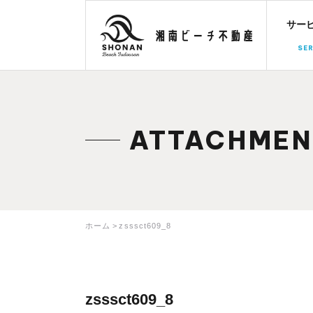
サー
SER
ATTACHMEN
ホーム
zsssct609_8
zsssct609_8