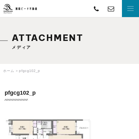
TEL
con
湘南ビーチ不動産
ATTACHMENT
メディア
ホーム
pfgcg102_p
pfgcg102_p