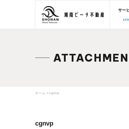
サー
SER
ATTACHMEN
ホーム
cgnvp
cgnvp