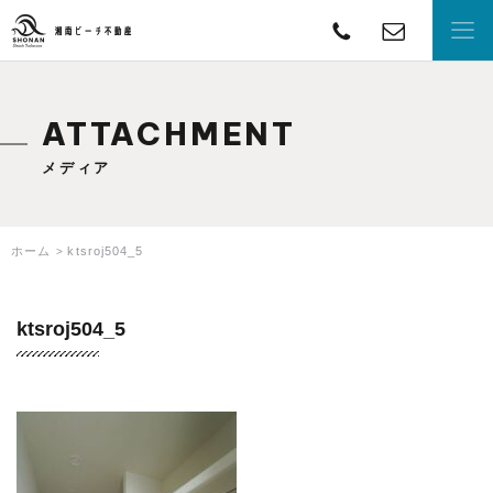
TEL
con
湘南ビーチ不動産
ATTACHMENT
メディア
ホーム
ktsroj504_5
ktsroj504_5