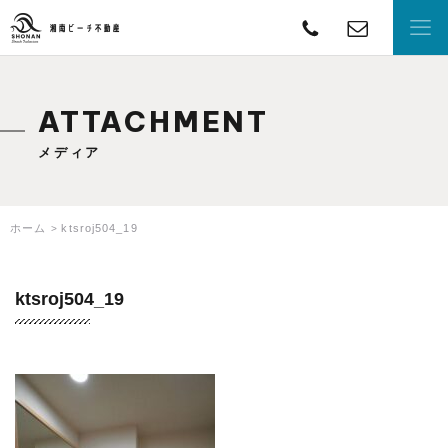
TEL
con
湘南ビーチ不動産
ATTACHMENT
メディア
ホーム
ktsroj504_19
ktsroj504_19