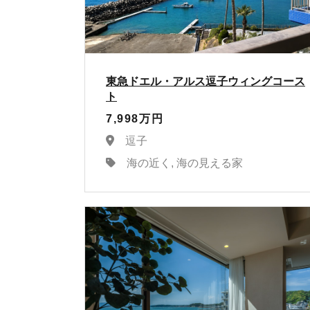
東急ドエル・アルス逗子ウィングコース
ト
7,998万円
逗子
海の近く, 海の見える家