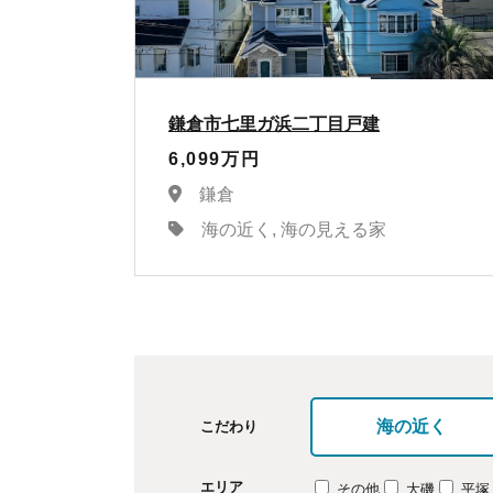
鎌倉市七里ガ浜二丁目戸建
6,099万円
鎌倉
海の近く, 海の見える家
海の近く
こだわり
エリア
その他
大磯
平塚