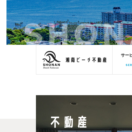
サー
SER