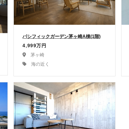
パシフィックガーデン茅ヶ崎A棟(1階)
4,999万円
茅ヶ崎
海の近く