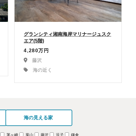
グランシティ湘南海岸マリナージュスク
エア(5階)
4,280万円
藤沢
海の近く
海の見える家
茅ヶ崎
葉山
藤沢
逗子
鎌倉